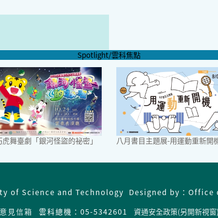
Spotlight/雲科焦點
6巧虎舞臺劇「銀河怪盜的祕密」
八月書目主題展-用運動重新開
ity of Science and Technology Designed by：Office 
意見信箱
雲科總機：05-5342601
資通安全政策(另開新視窗