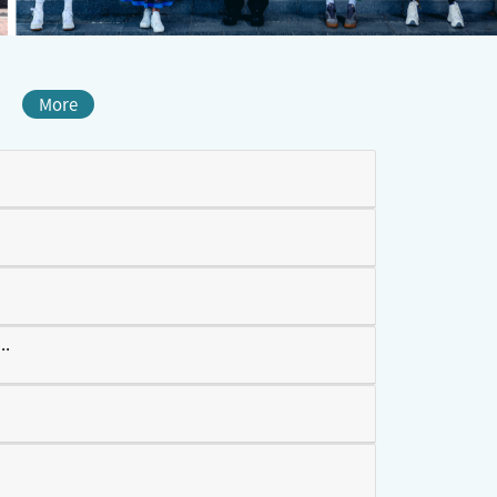
More
）
.
n...