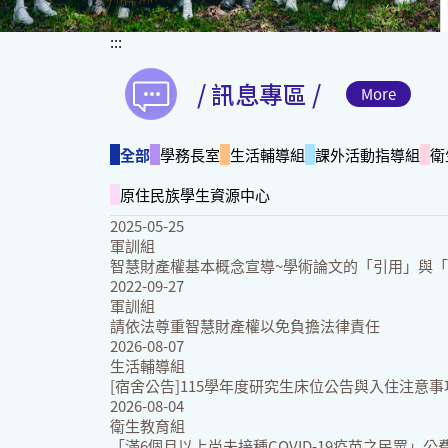
:::
/ 訊息專區 /
More
全部
學務長室
生活輔導組
課外活動指導組
衛
原住民族學生資源中心
2025-05-25
軍訓組
智慧財產權基本概念宣導~學術論文的「引用」與
2022-09-27
軍訓組
請依法尊重智慧財產權以免負擔法律責任
2026-08-07
生活輔導組
[宿舍公告]115學年度研究生床位公告與入住注意事
2026-08-04
衛生教育組
「滿6個月以上尚未接種COVID-19疫苗之民眾」公