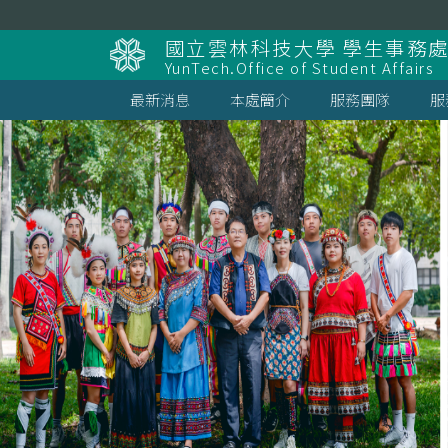
跳
到
國立雲林科技大學 學生事務
主
YunTech.Office of Student Affairs
要
內
最新消息
本處簡介
服務團隊
服
容
區
塊