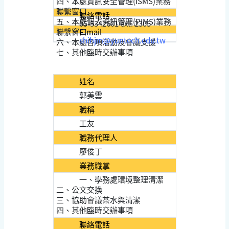
四、本處資訊安全管理(ISMS)業務
聯繫窗口
聯絡電話
五、本處個人資訊管理(PIMS)業務
05-5342601 ext. 2305
聯繫窗口
E-mail
shihjm@yuntech.edu.tw
六、本處各項活動及會議支援
七、其他臨時交辦事項
姓名
郭美雲
職稱
工友
職務代理人
廖俊丁
業務職掌
一、學務處環境整理清潔
二、公文交換
三、協助會議茶水與清潔
四、其他臨時交辦事項
聯絡電話