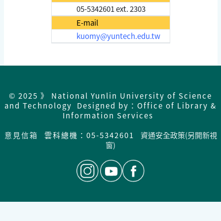
05-5342601 ext. 2303
E-mail
kuomy@yuntech.edu.tw
© 2025 》 National Yunlin University of Science
and Technology Designed by：Office of Library &
Information Services
意見信箱
雲科總機：05-5342601
資通安全政策(另開新視
窗)