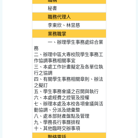
秘書
職務代理人
李東欣、林昱慈
業務職掌
一、辦理學生事務處綜合業
務
二、辦理中區大專校院學生事務工
作協調事務相關事宜
三、本處工作計畫擬定及各單位執
行之協調
四、有關學生事務相關章則、辦法
之擬訂
五、學生事務會議之召開與執行
六、本處經費之控管及授權
七、辦理本處及本校各項會議與活
動協調、分派及總彙整
八、處本部財產盤點及管理
九、學務長行事曆排程
十、其他臨時交辦事項
聯絡電話