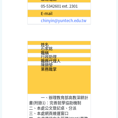
05-5342601 ext. 2301
E-mail
chinyin@yuntech.edu.tw
姓名
石家銘
職稱
行政助理
職務代理人
陳錦瑩
業務職掌
一、辦理教育部高教深耕計
畫(附錄1)：完善就學協助機制
二、本處公文登記桌、分派
三、本處網頁維運窗口