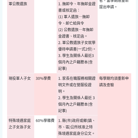
者，當學期應重新
軍公教遺族
1. 撫卹令、年撫卹金證
提出申請。
書或核定函：
(1) 軍人遺族─撫卹
令、卹亡給與令
(2) 公教遺族─年撫卹
金證書、核定函。
2. 軍公教遺族子女就學
優待申請書(一式2份)。
3. 學生及關係人最近3
個月內之戶籍謄本(含
記事)
現役軍人子女
30%學費
1. 家長在職服務相關證
每學期均須重新申
明文件或在營服役證
請及查驗
明。
2. 學生及關係人最近 3
個月內之戶籍謄本(含
記事)
特殊境遇家庭
60%學雜費
1. 縣(市)政府或鄉(鎮、
之子女孫子女
市、區)公所核准之特
殊境遇家庭身分公文。