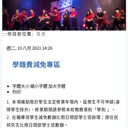
:::
你目前位置:
首頁
週二, 10 八月 2021 14:26
學雜費減免專區
字體大小
縮小字體
加大字體
列印
1. 本項補助限於學生法定修業年限內，延修生不可申請(身
障學生除外)，修業期限請參照本校教務章則「學則 」。
2. 在職專班學生減免數額比照日間部學士班辦理；原住民
研究生比照日間部學士班數額。