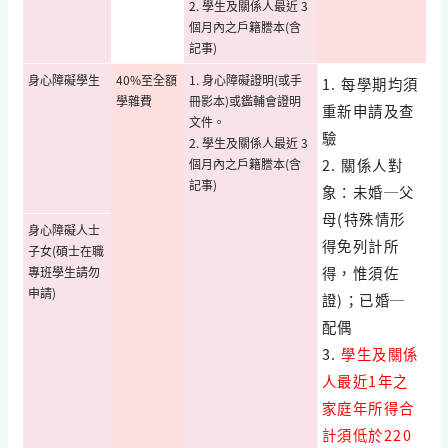
2. 學生及關係人最近 3
個月內之戶籍謄本(含
記事)
身心障礙學生
40%至全額
1. 身心障礙證明(或手
1. 每學期均須
學雜費
冊影本)或鑑輔會證明
重新申請及查
文件。
驗
2. 學生及關係人最近 3
2. 關係人對
個月內之戶籍謄本(含
記事)
象：未婚─父
母(特殊情形
身心障礙人士
得免列計所
子女(碩士在職
得，惟須佐
專班學生請勿
申請)
證)；已婚─
配偶
3.
學生及關係
人最近1年之
家庭年所得合
計須低於220