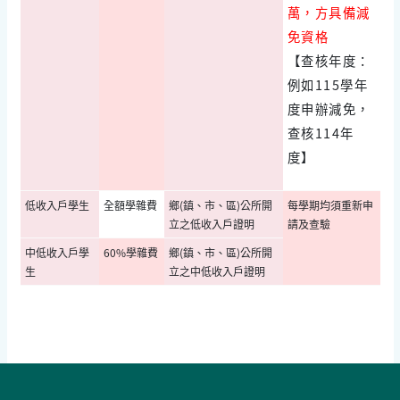
萬，方具備減
免資格
【查核年度：
例如115學年
度申辦減免，
查核114年
度】
低收入戶學生
全額學雜費
鄉(鎮、市、區)公所開
每學期均須重新申
立之低收入戶證明
請及查驗
中低收入戶學
60%學雜費
鄉(鎮、市、區)公所開
生
立之中低收入戶證明