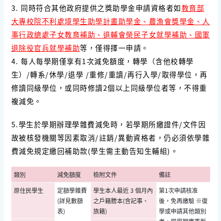
3. 同時符合其他政府提供之獎助學金申請資格者如
教育部
大專校院不利處境學生助學計畫助學金、農漁會獎學金、人
事行政總處子女教育補助、退輔會榮民子女就學補助、國軍
退除役官兵就學補助
等，僅得擇一申請。
4. 每人每學期僅享有1次減免額度，轉學（含他校轉學
生）/轉系/休學/退學 /重修/重讀/再行入學/取得學位，再
修讀同級學位，或同時修讀2個以上同級學位者等，不得重
複減免。
5.
學生於學期辦理學雜費減免時，若學期所繳證件/文件因
故被核發機關等因素取消/註銷/異動資格者，仍必須依學雜
費減免規定繳回補助款(學生需主動告知生輔組)。
類別
減免額度
檢附文件
備註
原住民學生
定額學雜費
學生本人最近 3 個月內
第1次申請核准
(詳見數額
之戶籍謄本(含記事、
後，免再繳驗 ※復
表)
族籍)
學或申請其他類別