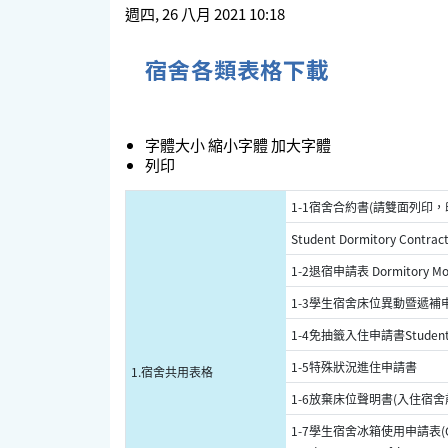
週四, 26 八月 2021 10:18
宿舍各類表格下載
字體大小
縮小字體
加大字體
列印
1-1宿舍合約書(請雙面列印，
Student Dormitory Contrac
1-2退宿申請表 Dormitory Move
1-3學生宿舍床位異動暨遞補申請單 Stu
1-4免抽籤入住申請書Student Dorm
1-5特殊狀況進住申請書
1.宿舍共用表格
1-6放棄床位聲明書(入住宿舍前使用) D
1-7學生宿舍冰箱使用申請表(Ch 