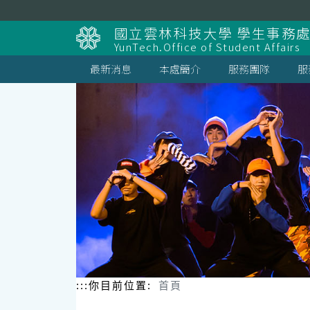
跳
到
國立雲林科技大學 學生事務
主
YunTech.Office of Student Affairs
要
內
最新消息
本處簡介
服務團隊
服
容
區
塊
:::
你目前位置:
首頁