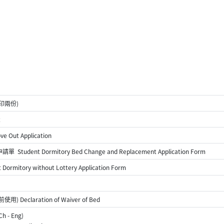
印兩份)
t
 Out Application
dent Dormitory Bed Change and Replacement Application Form
itory without Lottery Application Form
eclaration of Waiver of Bed
- Eng)