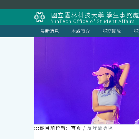
跳
到
國立雲林科技大學 學生事務
主
YunTech.Office of Student Affairs
要
內
最新消息
本處簡介
服務團隊
服
容
區
塊
:::
你目前位置:
首頁
反詐騙專區