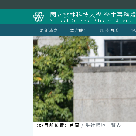
跳
到
國立雲林科技大學 學生事務
主
YunTech.Office of Student Affairs
要
內
最新消息
本處簡介
服務團隊
服
容
區
塊
:::
你目前位置:
首頁
集社場地一覽表