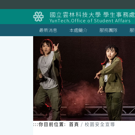
跳
到
國立雲林科技大學 學生事務
主
YunTech.Office of Student Affairs
要
內
最新消息
本處簡介
服務團隊
服
容
區
塊
:::
你目前位置:
首頁
校園安全宣導