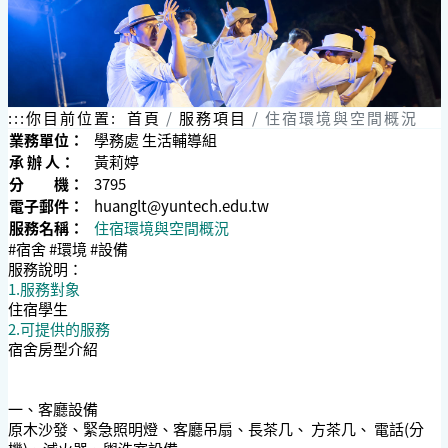
:::
你目前位置:
首頁
服務項目
住宿環境與空間概況
業務單位：
學務處 生活輔導組
承 辦 人：
黃莉婷
分 機：
3795
電子郵件：
huanglt@yuntech.edu.tw
服務名稱：
住宿環境與空間概況
#宿舍 #環境 #設備
服務說明：
1.服務對象
住宿學生
2.可提供的服務
宿舍房型介紹
一、客廳設備
原木沙發、緊急照明燈、客廳吊扇、長茶几、 方茶几、 電話(分