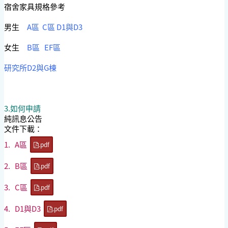
宿舍家具規格參考
男生
A區
C區
D1與D3
女生
B區
EF區
研究所D2與G棟
3.如何申請
純訊息公告
文件下載：
1.
A區
.pdf
2.
B區
.pdf
3.
C區
.pdf
4.
D1與D3
.pdf