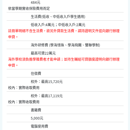
484元
依當學期實收保險費用而定
生活費(低收、中低收入戶學生適用)
低收入戶:4萬元；中低收入戶:2萬元
註冊單明細不含生活費，欲另外貸款生活費，請持證明文件逕向銀行辦理
申貸。
海外研修費 (學海惜珠、學海飛颺、雙聯學制)
最高可貸22萬元
海外學校須負擔學雜費者才能申請；並持生輔組可貸額度證明向銀行辦理
申貸。
住宿費
校外：最高15,720元
校內：實際收取費用
校外：最高17,119元
校內：實際收取費用
書籍費
5,000元
電腦使用費