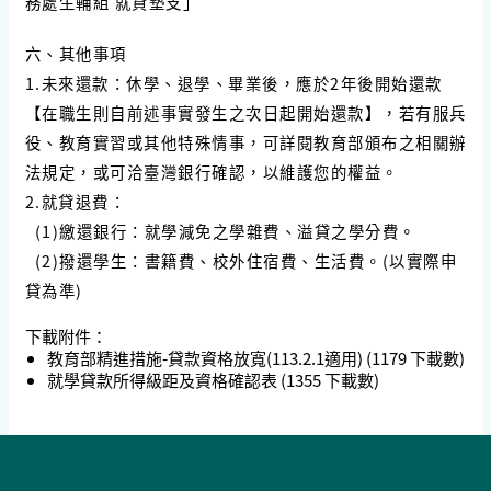
務處生輔組 就貸墊支」
六、其他事項
1.未來還款：休學、退學、畢業後，應於2年後開始還款
【在職生則自前述事實發生之次日起開始還款】，若有服兵
役、教育實習或其他特殊情事，可詳閱教育部頒布之相關辦
法規定，或可洽臺灣銀行確認，以維護您的權益。
2.就貸退費：
(1)繳還銀行：就學減免之學雜費、溢貸之學分費。
(2)撥還學生：書籍費、校外住宿費、生活費。(以實際申
貸為準)
下載附件：
教育部精進措施-貸款資格放寬(113.2.1適用)
(1179 下載數)
就學貸款所得級距及資格確認表
(1355 下載數)