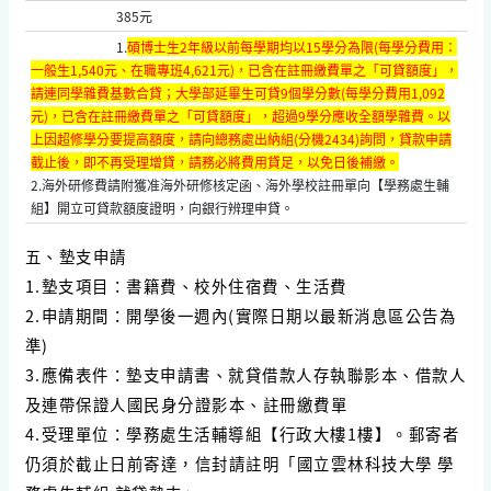
385元
1.
碩博士生2年級以前每學期均以15學分為限(每學分費用：
一般生1,540元、在職專班4,621元)，已含在註冊繳費單之「可貸額度」，
請連同學雜費基數合貸；大學部延畢生可貸9個學分數(每學分費用1,092
元)，
已含在註冊繳費單之「可貸額度」
，
超過9學分應收全額學雜費。以
上因超修學分要提高額度，請向總務處出納組(分機2434)詢問，貸款申請
截止後，即不再受理增貸，請務必將費用貸足，以免日後補繳。
2.海外研修費請附獲准海外研修核定函、海外學校註冊單向【學務處生輔
組】開立可貸款額度證明，向銀行辨理申貸。
五、墊支申請
1.墊支項目：書籍費、校外住宿費、生活費
2.申請期間：開學後一週內(實際日期以最新消息區公告為
準)
3.應備表件：墊支申請書、就貸借款人存執聯影本、借款人
及連帶保證人國民身分證影本、註冊繳費單
4.受理單位：學務處生活輔導組【行政大樓1樓】。郵寄者
仍須於截止日前寄達，信封請註明「國立雲林科技大學 學