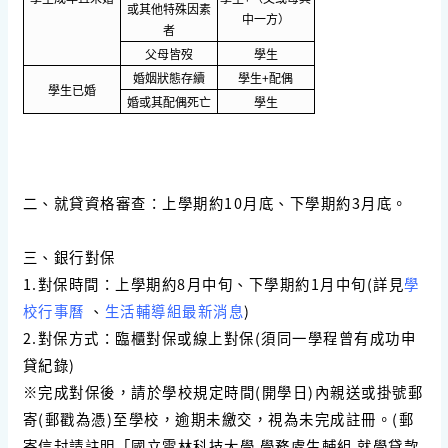
或其他特殊因素
中一方）
者
父母皆歿
學生
婚姻狀態存續
學生+配偶
學生已婚
婚或其配偶死亡
學生
二、就貸資格審查
：上學期約10月底、下學期約3月底。
三、銀行對保
1.對保時間：上學期約8月中旬、下學期約1月中旬(詳見
學
校行事曆
、
生活輔導組最新消息
)
2.對保方式：臨櫃對保或線上對保(須同一學程曾有成功申
貸紀錄)
※完成對保後，請於學校規定時間(開學日)內親送或掛號郵
寄(郵戳為憑)至學校，逾期未繳交，視為未完成註冊。(郵
寄信封請註明「國立雲林科技大學 學務處生輔組 就學貸款