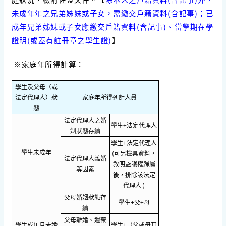
未成年年之兄弟姊妹或子女，需繳交戶籍資料(含記事)；已
成年兄弟姊妹或子女應繳交戶籍資料(含記事)、當學期在學
證明(或蓋有註冊章之學生證)
】
※家庭年所得計算：
學生及父母（或
法定代理人）狀
家庭年所得列計人員
態
法定代理人之婚
學生+法定代理人
姻狀態存續
學生+法定代理人
學生未成年
(可另檢具資料，
法定代理人離婚
敘明監護權歸屬
等因素
後，排除該法定
代理人 )
父母婚姻狀態存
學生+父+母
續
父母離婚、遺棄
學生成年且未婚
學生+（父或母其