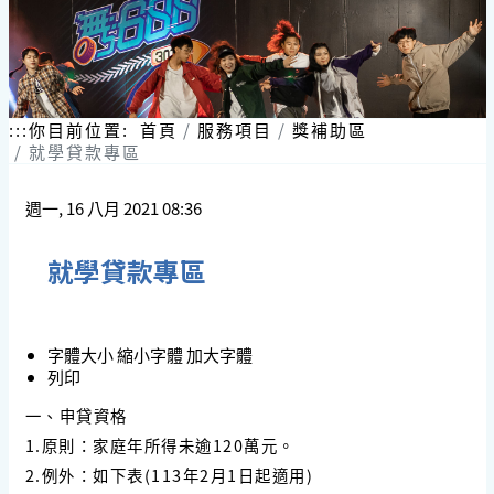
:::
你目前位置:
首頁
服務項目
獎補助區
就學貸款專區
週一, 16 八月 2021 08:36
就學貸款專區
字體大小
縮小字體
加大字體
列印
一、申貸資格
1.原則：家庭年所得未逾120萬元。
2.例外：如下表(113年2月1日起適用)