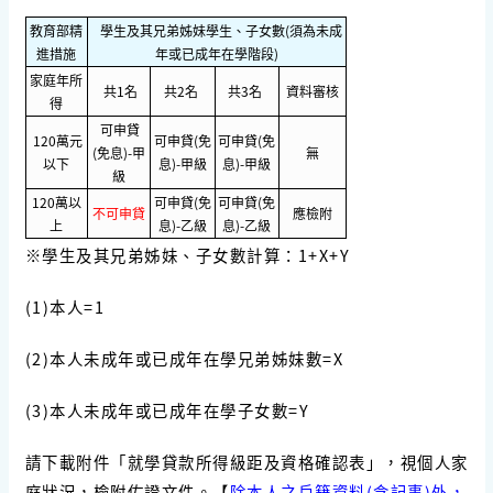
教育部精
學生及其兄弟姊妹學生、子女數(須為未成
進措施
年或已成年在學階段)
家庭年所
共1名
共2名
共3名
資料審核
得
可申貸
120萬元
可申貸(免
可申貸(免
(免息)-甲
無
以下
息)-甲級
息)-甲級
級
120萬以
可申貸(免
可申貸(免
不可申貸
應檢附
上
息)-乙級
息)-乙級
※學生及其兄弟姊妹、子女數計算：1+X+Y
(1)本人=1
(2)本人未成年或已成年在學
兄弟姊妹數
=X
(3)本人未成年或已成年在學
子女數
=Y
請下載附件「
就學貸款所得級距及資格確認表
」，視個人家
庭狀況，檢附佐證文件。【
除本人之戶籍資料(含記事)外，