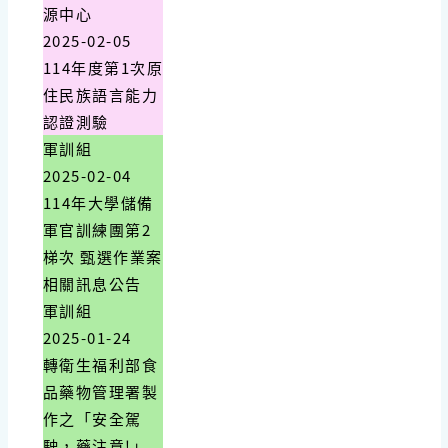
源中心
2025-02-05
114年度第1次原
住民族語言能力
認證測驗
軍訓組
2025-02-04
114年大學儲備
軍官訓練團第2
梯次 甄選作業案
相關訊息公告
軍訓組
2025-01-24
轉衛生福利部食
品藥物管理署製
作之「安全駕
駛，藥注意!」