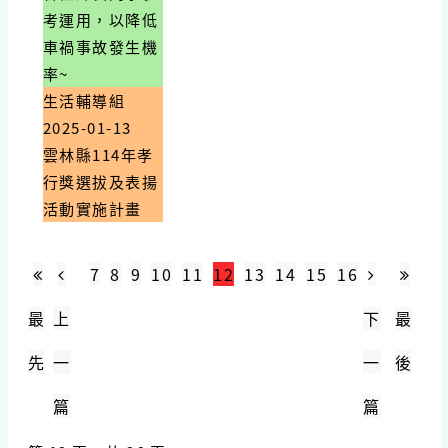
考運用，以降低
車禍事故發生機
率~
生活輔導組
2025-01-13
雲林縣114年孝
行獎選拔及表揚
活動實施計畫
7
8
9
10
11
12
13
14
15
16
最
上
下
最
先
一
一
後
篇
篇