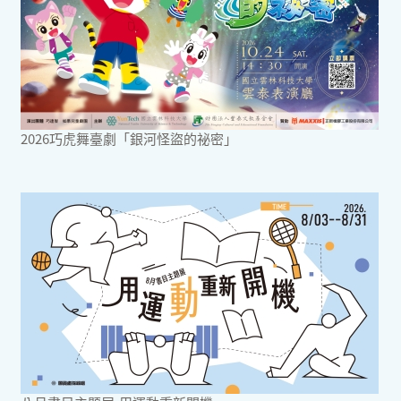
2026巧虎舞臺劇「銀河怪盜的祕密」