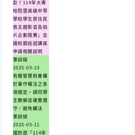
赴！114年大專
校院暨高級中等
學校學生原住民
族主題影音及拍
片企劃競賽」全
國校園巡迴講座
申請相關說明
軍訓組
2025-03-13
有關智慧財產權
於著作權法之各
項規定，請同學
生瞭解並確實遵
守，避免觸法
軍訓組
2025-03-11
國防部「114年