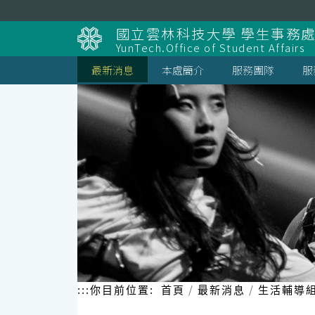
跳
到
國立雲林科技大學 學生事務
主
YunTech.Office of Student Affairs
要
內
最新消息
本處簡介
服務團隊
服
容
區
塊
:::
你目前位置:
首頁
最新消息
生活輔導