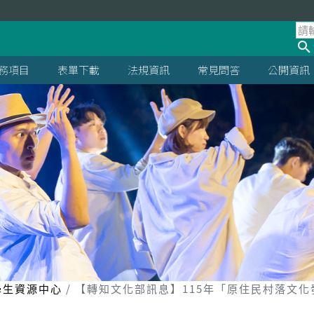
處
務項目
表單下載
法規資訊
常見問答
公開資訊
學生資源中心
【轉知文化部訊息】115年「原住民村落文化