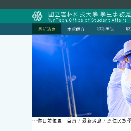
跳
到
國立雲林科技大學 學生事務
主
YunTech.Office of Student Affairs
要
內
最新消息
本處簡介
服務團隊
服
容
區
塊
:::
你目前位置:
首頁
最新消息
原住民族