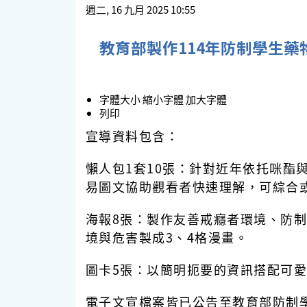
週二, 16 九月 2025 10:55
教育部製作114年防制學生藥
字體大小
縮小字體
加大字體
列印
宣導資料包含：
懶人包1套10張
：針對近年依托咪酯
易圖文協助觀看者快速理解，可綜合
海報8張：
製作友善戒癮者環境、防制
境與危害製成3、4格漫畫。
圖卡5張：
以簡明扼要的資訊搭配可愛
電子文宣檔案皆已公告至教育部防制學生藥物