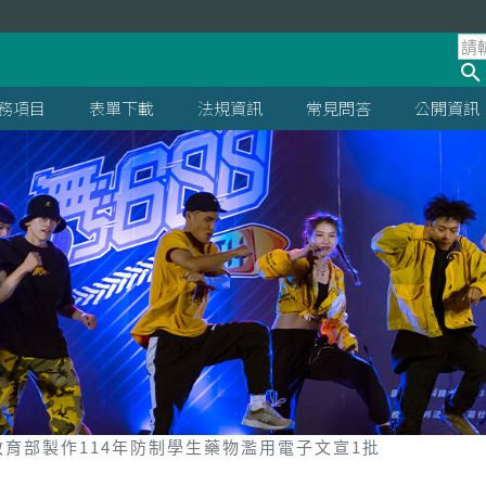
處
務項目
表單下載
法規資訊
常見問答
公開資訊
教育部製作114年防制學生藥物濫用電子文宣1批