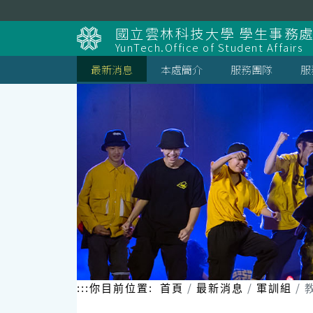
跳
到
國立雲林科技大學 學生事務
主
YunTech.Office of Student Affairs
要
內
最新消息
本處簡介
服務團隊
服
容
區
塊
:::
你目前位置:
首頁
最新消息
軍訓組