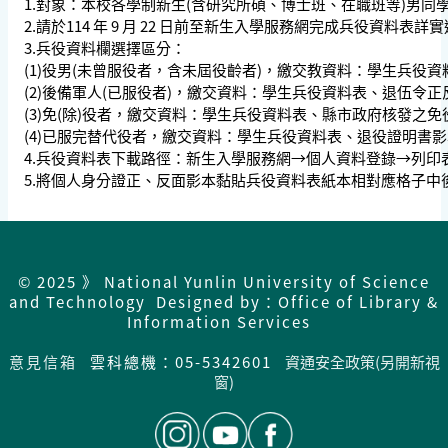
1.對象：本校各學制新生(含研究所碩、博士班、在職班等)男同
2.請於114 年 9 月 22 日前至新生入學服務網完成兵役資料表詳
3.兵役資料欄選擇區分：
(1)役男(未曾服役者，含未屆役齡者)，繳交教資料：學生兵役資
(2)後備軍人(已服役者)，繳交資料：學生兵役資料表、退伍令
(3)免(除)役者，繳交資料：學生兵役資料表、縣市政府核發之
(4)已服完替代役者，繳交資料：學生兵役資料表、退役證明書
4.兵役資料表下載路徑：新生入學服務網→個人資料登錄→列印
5.將個人身分證正、反面影本黏貼兵役資料表紙本相對應格子
© 2025 》 National Yunlin University of Science
and Technology Designed by：Office of Library &
Information Services
意見信箱
雲科總機：05-5342601
資通安全政策(另開新視
窗)