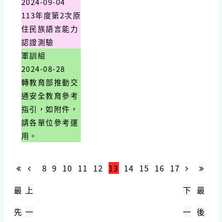
2024-09-04
113年度第2次原
住民族語言能力
認證測驗
軍訓組
2024-08-28
轉教育部推動交
通安全教育參考
指引，如附件，
請各單位參考運
用。
8
9
10
11
12
13
14
15
16
17
最
上
下
最
先
一
一
後