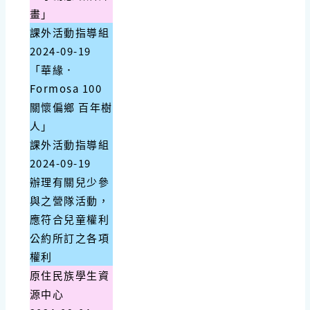
畫」
課外活動指導組
2024-09-19
「華緣．
Formosa 100
關懷偏鄉 百年樹
人」
課外活動指導組
2024-09-19
辦理有關兒少參
與之營隊活動，
應符合兒童權利
公約所訂之各項
權利
原住民族學生資
源中心