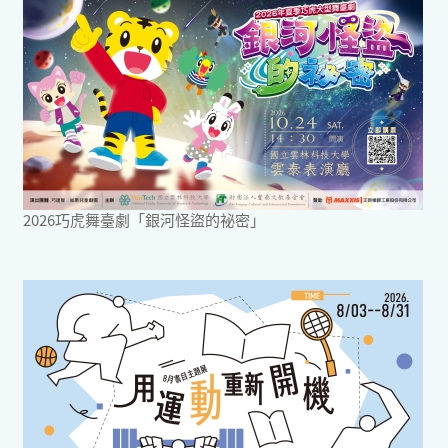
2026巧虎舞臺劇「銀河怪盜的祕密」