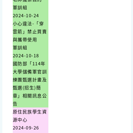
軍訓組
2024-10-24
小心違法-「穿
雲箭」禁止買賣
與攜帶使用
軍訓組
2024-10-18
國防部「114年
大學儲備軍官訓
練團甄選計畫及
甄選(招生)簡
章」相關訊息公
告
原住民族學生資
源中心
2024-09-26