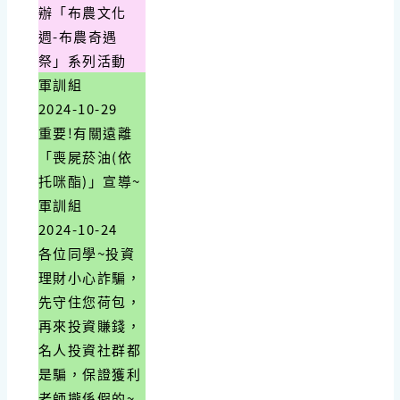
辦「布農文化
週-布農奇遇
祭」系列活動
軍訓組
2024-10-29
重要!有關遠離
「喪屍菸油(依
托咪酯)」宣導~
軍訓組
2024-10-24
各位同學~投資
理財小心詐騙，
先守住您荷包，
再來投資賺錢，
名人投資社群都
是騙，保證獲利
老師攏係假的~