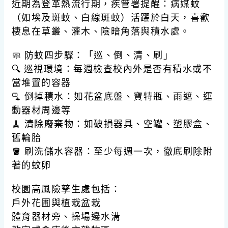
近期為登革熱流行期，疾管署提醒：病媒蚊
（如埃及斑蚊、白線斑蚊）活躍於白天，喜歡
棲息在草叢、灌木、陰暗角落與積水處。
🧼 防蚊四步驟：「巡、倒、清、刷」
🔍 巡視環境：每週檢查校內外是否有積水或不
當堆置的容器
🫗 倒掉積水：如花盆底盤、寶特瓶、雨遮、運
動器材周邊等
🧹 清除廢棄物：如破損器具、空罐、塑膠盒、
舊輪胎
🪣 刷洗儲水容器：至少每週一次，徹底刷除附
著的蚊卵
校園高風險孳生處包括：
戶外花圃與植栽盆栽
體育器材旁、操場邊水溝