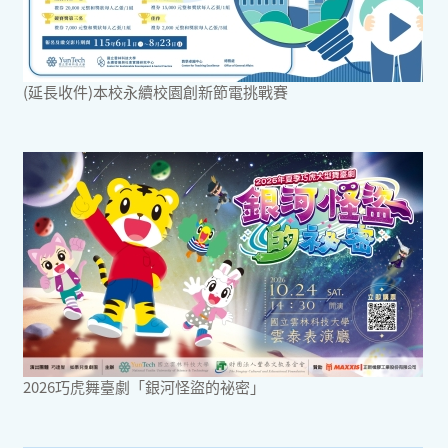
(延長收件)本校永續校園創新節電挑戰賽
2026巧虎舞臺劇「銀河怪盜的祕密」