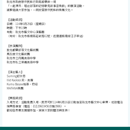
新北市政府原住民族行政局將舉辦一場
「一起漂亮：唱出部落的記憶聽見故事音樂劇」的展演活動，
誠摯邀請大家參加，一同欣賞原住民族的樂舞文化。
【活動資訊】
日期：114年6月29日（星期日）
時間：下午15時
地點：新北市藝文中心演藝廳
（地址：新北市板橋區莊敬路62號，近捷運板南線江子翠站）
【參演團隊】
旅北都蘭部落文化藝術團
馬拉赫文化藝術團
新北市立丹鳳高級中學
新北市私立崇義高級中學
【演出藝人】
Suming舒米恩
Ilid Kaolo以莉‧高露
Kumu Basaw姑慕‧巴紹
MAFANA樂團
【票務資訊】
入場方式：活動免費入場，民眾可於114年6月16日10點後至新北市藝文中心索票，或致電洽
詢票務事宜（電話：(02)29603456分機3986）。
歡迎各界朋友踴躍參加，謝謝大家的關注與支持！