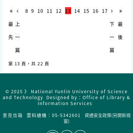
8
9
10
11
12
13
14
15
16
17
最
上
下
最
先
一
一
後
篇
篇
第 13 頁，共 22 頁
© 2025 》 National Yunlin University of Science
and Technology Designed by：Office of Library &
Information Services
意見信箱
雲科總機：05-5342601
資通安全政策(另開新視
窗)