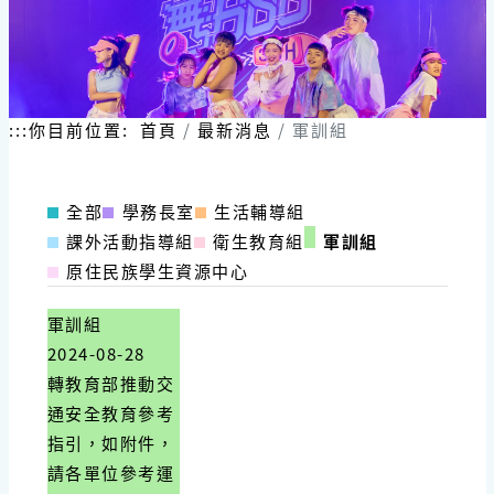
:::
你目前位置:
首頁
最新消息
軍訓組
全部
學務長室
生活輔導組
課外活動指導組
衛生教育組
軍訓組
原住民族學生資源中心
軍訓組
2024-08-28
轉教育部推動交
通安全教育參考
指引，如附件，
請各單位參考運