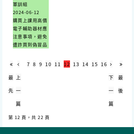
軍訓組
2024-06-12
購買上課用高價
電子輔助器材應
注意事項，避免
遭詐買到偽冒品
7
8
9
10
11
12
13
14
15
16
最
上
下
最
先
一
一
後
篇
篇
第 12 頁，共 22 頁