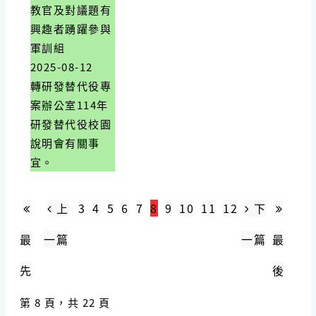
教官及對議題有
興趣者踴躍參與
軍訓組
2025-08-12
轉研發替代役專
案辦公室114年
研發替代役校園
說明會有關事
宜。
上
3
4
5
6
7
8
9
10
11
12
下
最
一篇
一篇
最
先
後
第 8 頁，共 22 頁