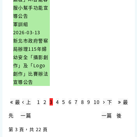
服小幫手功能宣
導公告
軍訓組
2026-03-13
新北市政府警察
局辦理115年婦
幼安全「攝影創
作」及「Logo
創作」比賽辦法
宣導公告
最
上
1
2
3
4
5
6
7
8
9
10
下
最
先
一篇
一篇
後
第 3 頁，共 22 頁