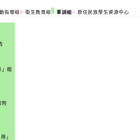
動指導組
衛生教育組
軍訓組
原住民族學生資源中心
告
章」相
如附
引用」