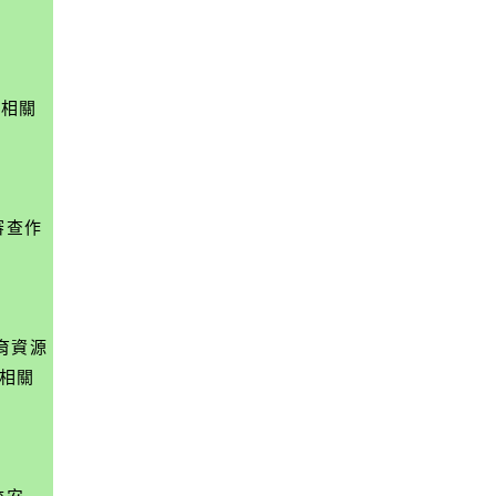
定相關
審查作
育資源
」相關
校安