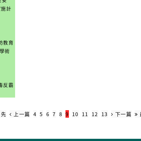
實施計
防教育
員學術
毒反霸
先
上一篇
4
5
6
7
8
9
10
11
12
13
下一篇