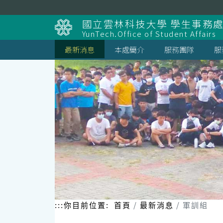
跳
到
國立雲林科技大學 學生事務
主
YunTech.Office of Student Affairs
要
內
最新消息
本處簡介
服務團隊
服
容
區
塊
:::
你目前位置:
首頁
最新消息
軍訓組