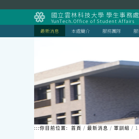
跳
到
國立雲林科技大學 學生事務
主
YunTech.Office of Student Affairs
要
內
最新消息
本處簡介
服務團隊
服
容
區
塊
:::
你目前位置:
首頁
最新消息
軍訓組