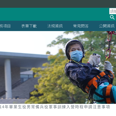
處
務項目
表單下載
法規資訊
常見問答
公開資訊
114年畢業生役男常備兵役軍事訓練入營時程申請注意事項