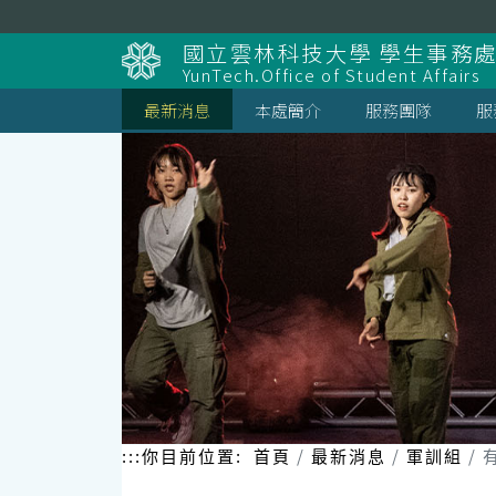
跳
到
國立雲林科技大學 學生事務
主
YunTech.Office of Student Affairs
要
內
最新消息
本處簡介
服務團隊
服
容
區
塊
:::
你目前位置:
首頁
最新消息
軍訓組