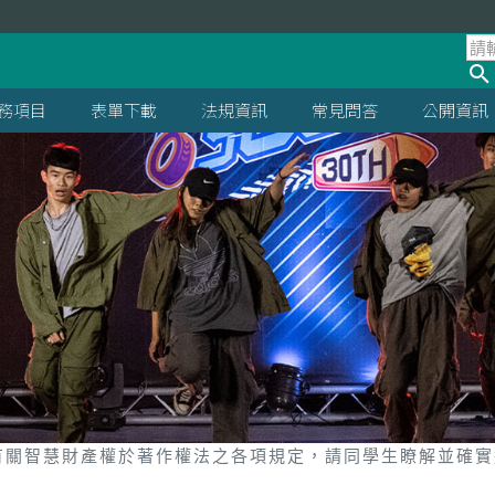
處
務項目
表單下載
法規資訊
常見問答
公開資訊
有關智慧財產權於著作權法之各項規定，請同學生瞭解並確實