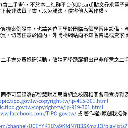
含二手書)，不於本土社群平台(如Dcard)貼文尋求電子
尋下載非法電子書，以免觸法，侵害他人著作權。
計算機案例發生，也請各位同學於團購高價學習用設備、
購買，切勿任意於國內、外購物網站向不知名賣場或賣家
二手書免費捐贈活動，敬請同學踴躍捐出已非所需之二手
，同學可至經濟部智慧財產局官網之校園相關各種宣導資
topic.tipo.gov.tw/copyright-tw/lp-415-301.html
ic.tipo.gov.tw/copyright-tw/lp-919-301.html
www.facebook.com/TIPO.gov.tw/
或 著作權x原創我挺
com/channel/UCEYYK1IZw9KfdN7B3SXmzJQ/playlists?