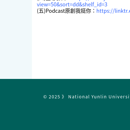
view=50&sort=dd&shelf_id=3
(五)Podcast原創我挺你：
https://linktr
© 2025 》 National Yunlin Univers