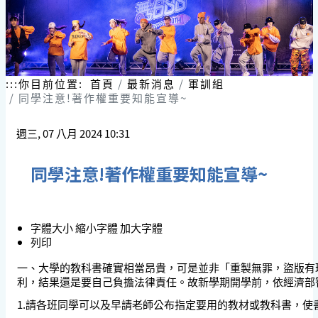
:::
你目前位置:
首頁
最新消息
軍訓組
同學注意!著作權重要知能宣導~
週三, 07 八月 2024 10:31
同學注意!著作權重要知能宣導~
字體大小
縮小字體
加大字體
列印
一、大學的教科書確實相當昂貴，可是並非「重製無罪，盜版有
利，結果還是要自己負擔法律責任。故新學期開學前，依經濟部
1.請各班同學可以及早請老師公布指定要用的教材或教科書，使