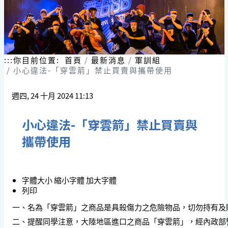
:::
你目前位置:
首頁
最新消息
軍訓組
小心違法-「穿雲箭」禁止買賣與攜帶使用
週四, 24 十月 2024 11:13
小心違法-「穿雲箭」禁止買賣與
攜帶使用
字體大小
縮小字體
加大字體
列印
一、名為「穿雲箭」之商品是具殺傷力之危險物品，切勿持有及
二、提醒同學注意，大陸地區進口之商品「穿雲箭」，經內政部