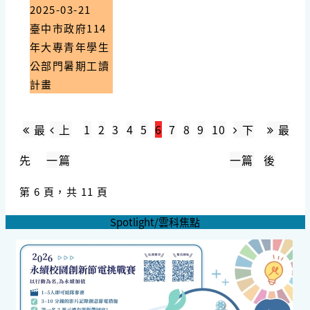
2025-03-21
臺中市政府114
年大專青年學生
公部門暑期工讀
計畫
最
上
1
2
3
4
5
6
7
8
9
10
下
最
先
一篇
一篇
後
第 6 頁，共 11 頁
Spotlight/雲科焦點