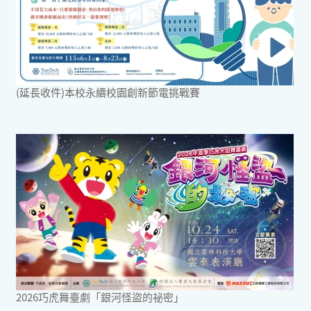
(延長收件)本校永續校園創新節電挑戰賽
2026巧虎舞臺劇「銀河怪盜的祕密」