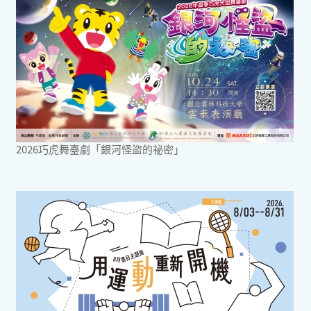
2026巧虎舞臺劇「銀河怪盜的祕密」