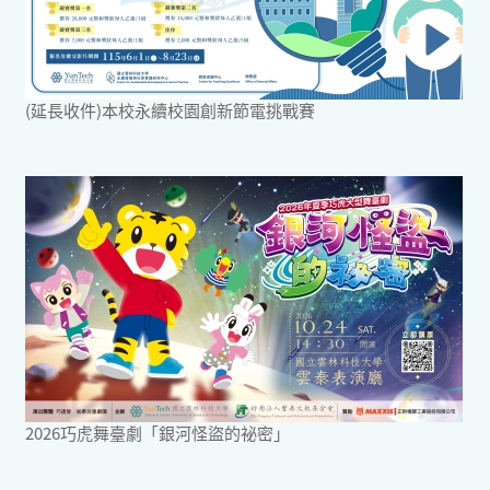
(延長收件)本校永續校園創新節電挑戰賽
2026巧虎舞臺劇「銀河怪盜的祕密」