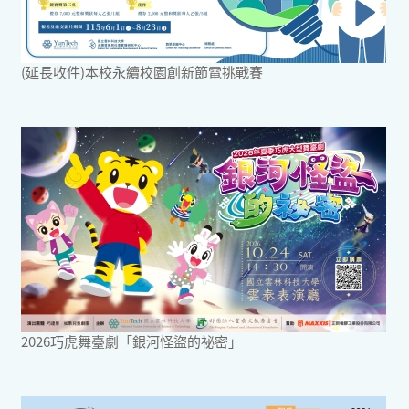
(延長收件)本校永續校園創新節電挑戰賽
2026巧虎舞臺劇「銀河怪盜的祕密」