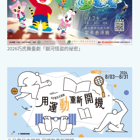
2026巧虎舞臺劇「銀河怪盜的祕密」