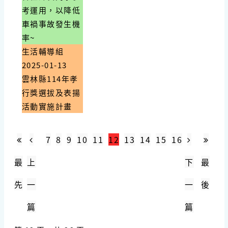
考運用，以降低
車禍事故發生機
率~
生活輔導組
2025-01-13
雲林縣114年孝
行獎選拔及表揚
活動實施計畫
7
8
9
10
11
12
13
14
15
16
最
上
下
最
先
一
一
後
篇
篇