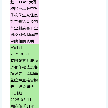
赴！114年大專
校院暨高級中等
學校學生原住民
族主題影音及拍
片企劃競賽」全
國校園巡迴講座
申請相關說明
軍訓組
2025-03-13
有關智慧財產權
於著作權法之各
項規定，請同學
生瞭解並確實遵
守，避免觸法
軍訓組
2025-03-11
國防部「114年