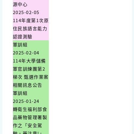
源中心
2025-02-05
114年度第1次原
住民族語言能力
認證測驗
軍訓組
2025-02-04
114年大學儲備
軍官訓練團第2
梯次 甄選作業案
相關訊息公告
軍訓組
2025-01-24
轉衛生福利部食
品藥物管理署製
作之「安全駕
駛，藥注意!」