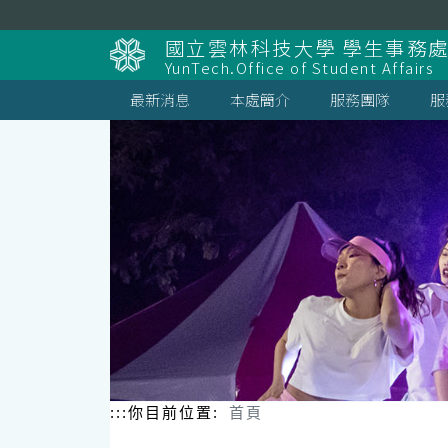
跳
到
國立雲林科技大學 學生事務
主
YunTech.Office of Student Affairs
要
內
最新消息
本處簡介
服務團隊
服
容
區
塊
:::
你目前位置:
首頁