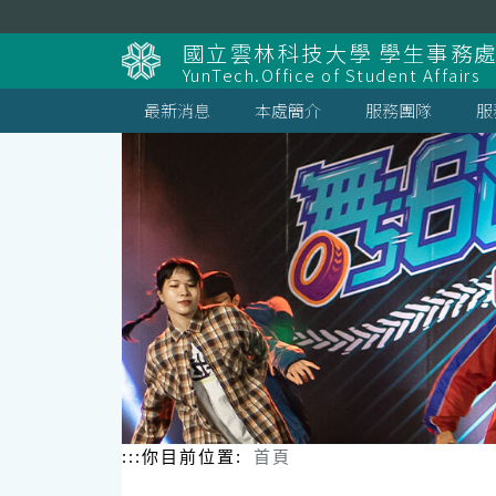
跳
到
國立雲林科技大學 學生事務
主
YunTech.Office of Student Affairs
要
內
最新消息
本處簡介
服務團隊
服
容
區
塊
:::
你目前位置:
首頁