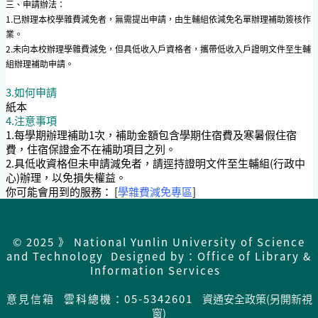
三、申請辦法：
1.已辦理本校學雜費減免者，無需提出申請，由生輔組依減免名單辦理補助簽核作
業。
2.未向本校辦理學雜費減免，但具低收入戶資格者，攜帶低收入戶證明文件至生輔
組辦理補助申請。
3.如何申請
紙本
4.注意事項
1.每學期辦理補助1次，補助金額包含學期住宿費及寒暑假住宿
費，住宿保證金不在補助項目之列。
2.具低收資格但未申請減免者，請逕持證明文件至生輔組(行政中
心)辦理，以免損失權益。
你可能會用到的服務： [
學雜費減免專區
]
© 2025 》 National Yunlin University of Science
and Technology Designed by：Office of Library &
Information Services
意見信箱
雲科總機：05-5342601
資通安全政策(另開新視
窗)