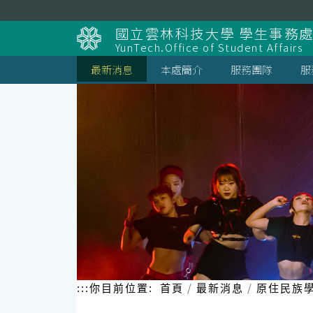
跳
到
國立雲林科技大學 學生事務
主
YunTech.Office of Student Affairs
要
內
最新消息
本處簡介
服務團隊
服
容
區
塊
:::
你目前位置:
首頁
最新消息
原住民族