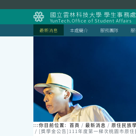
跳
到
國立雲林科技大學 學生事務
主
YunTech.Office of Student Affairs
要
內
最新消息
本處簡介
服務團隊
服
容
區
塊
:::
你目前位置:
首頁
最新消息
原住民族
[獎學金公告]111年度第一梯次桃園市