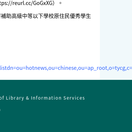
url.cc/GoGxXG）。
署補助高級中等以下學校原住民優秀學生
stdn=ou=hotnews,ou=chinese,ou=ap_root,o=tycg,c=
of Library & Information Services
)