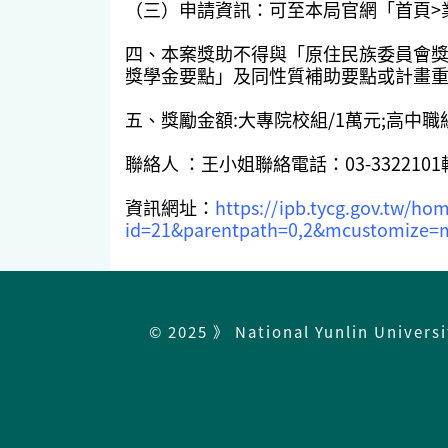
（三）申請資訊：可至本局官網「首頁>業務資訊
四、本案獎助不得與「原住民族委員會
獎學金要點」及同性質補助要點或計畫
五、獎勵金額:大專院校組/1萬元;高中職組/6,
聯絡人 ：
王小姐
聯絡電話：03-3322101轉
資訊網址：
https://ipb.tycg.gov.tw/hom
id=21&parentpath=0,2&mcustomize=mu
© 2025 》 National Yunlin Univers