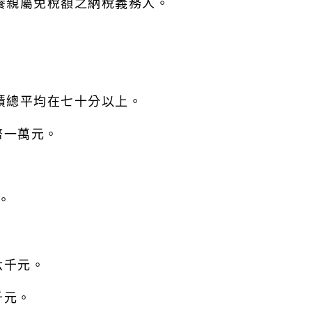
扶養親屬免稅額之納稅義務人。
成績總平均在七十分以上。
幣一萬元。
。
六千元。
千元。