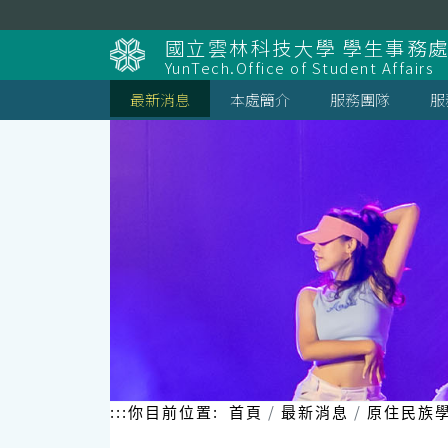
跳
到
國立雲林科技大學 學生事務
主
YunTech.Office of Student Affairs
要
內
最新消息
本處簡介
服務團隊
服
容
區
塊
:::
你目前位置:
首頁
最新消息
原住民族