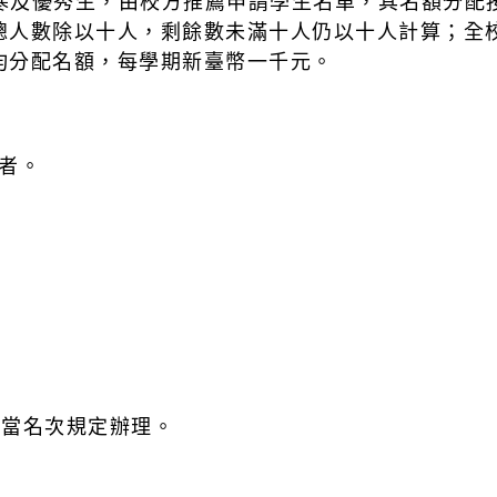
清寒及優秀生，由校方推薦申請學生名單，其名額分
總人數除以十人，剩餘數未滿十人仍以十人計算；全
均分配名額，每學期新臺幣一千元。
名者。
照相當名次規定辦理。