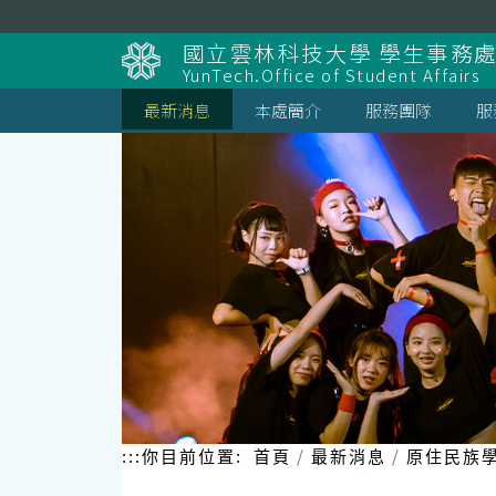
跳
到
國立雲林科技大學 學生事務
主
YunTech.Office of Student Affairs
要
內
最新消息
本處簡介
服務團隊
服
容
區
塊
:::
你目前位置:
首頁
最新消息
原住民族