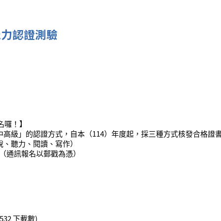
能力認證測驗
名囉！】
中高級」的認證方式，自本（114）年度起，採三種方式核發合格證
說、聽力、閱讀、寫作）
）止（通訊報名以郵戳為憑）
(532 下載數)