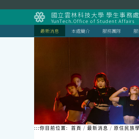
跳
到
國立雲林科技大學 學生事務
主
YunTech.Office of Student Affairs
要
內
最新消息
本處簡介
服務團隊
服
容
區
塊
:::
你目前位置:
首頁
最新消息
原住民族