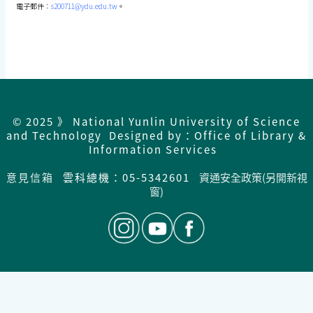
電子郵件：
s200711@ydu.edu.tw
。
© 2025 》 National Yunlin University of Science
and Technology Designed by：Office of Library &
Information Services
意見信箱
雲科總機：05-5342601
資通安全政策(另開新視
窗)