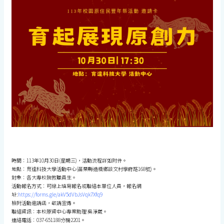
時間：113年10月30日(星期三)，活動流程詳如附件。
地點：育達科技大學活動中心(苗栗縣造橋鄉談文村學府路168號)。
對象：各大專校院教職員生。
活動報名方式：可線上填寫報名或聯絡本單位人員，報名網
址:
https://forms.gle/akV5dVbJsVqk7Xfq9
檢附活動邀請函，敬請宣傳。
聯絡資訊：本校原資中心專案助理 吳淨崴。
連絡電話：037-651188分機2201。