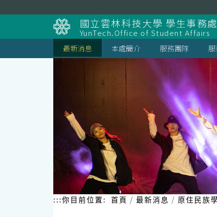
跳
到
國立雲林科技大學 學生事務
主
YunTech.Office of Student Affairs
要
內
最新消息
本處簡介
服務團隊
服
容
區
塊
:::
你目前位置:
首頁
最新消息
原住民族