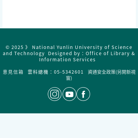
© 2025 》 National Yunlin University of Science
and Technology Designed by：Office of Library &
Information Services
意見信箱
雲科總機：05-5342601
資通安全政策(另開新視
窗)