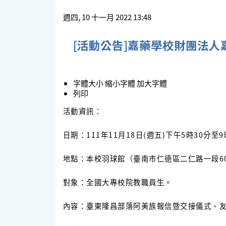
週四, 10 十一月 2022 13:48
[活動公告]嘉藥學校財團法
字體大小
縮小字體
加大字體
列印
活動資訊：
日期：111年11月18日(週五)下午5時30分至
地點：本校羽球館（臺南市仁德區二仁路一段60
對象：全國大專校院教職員生。
內容：臺東隆昌部落阿美族報信暨交接儀式、