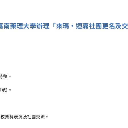
人嘉南藥理大學辦理「來瑪‧迴嘉社團更名及
9時整。
號)。
友校樂舞表演及社團交流。