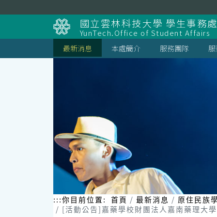
跳
到
國立雲林科技大學 學生事務
主
YunTech.Office of Student Affairs
要
內
最新消息
本處簡介
服務團隊
服
容
區
塊
:::
你目前位置:
首頁
最新消息
原住民族
[活動公告]嘉藥學校財團法人嘉南藥理大