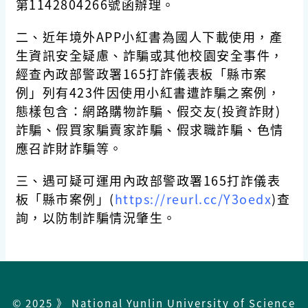
第1142804266號函辦理。
二、近年境外APP小紅書為國人下載使用，產
生資訊安全疑慮、詐騙或其他校園安全事件，
經查內政部警政署165打詐儀表板「縣市案
例」列有423件因使用小紅書遭詐騙之案例，
態樣包含：網路購物詐騙、假交友(投資詐財)
詐騙、假買家騙賣家詐騙、假求職詐騙、色情
應召詐財詐騙等。
三、遇可疑可運用內政部警政署165打詐儀表
板「縣市案例」(
https://reurl.cc/Y3oedx
)查
詢，以防制詐騙情況肇生。
© 2025 》 National Yunlin University of Science