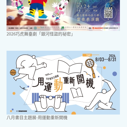
2026巧虎舞臺劇「銀河怪盜的祕密」
八月書目主題展-用運動重新開機