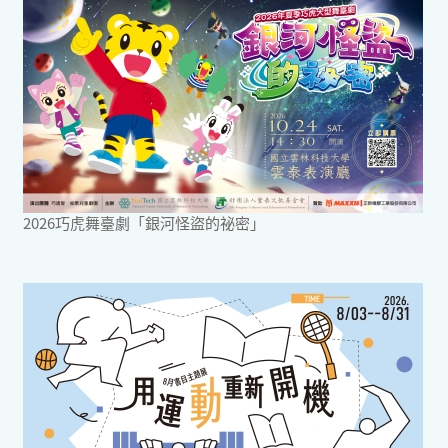
2026巧虎舞臺劇「銀河怪盜的祕密」