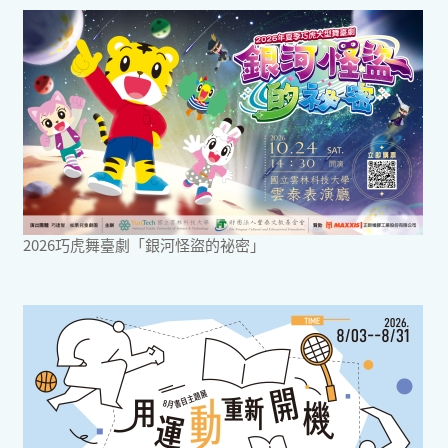
2026巧虎舞臺劇「銀河怪盜的祕密」