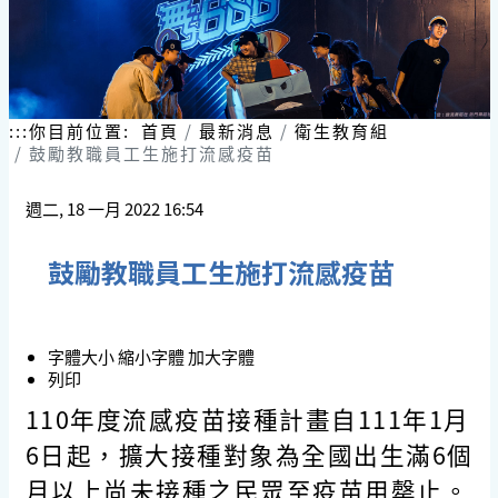
:::
你目前位置:
首頁
最新消息
衛生教育組
鼓勵教職員工生施打流感疫苗
週二, 18 一月 2022 16:54
鼓勵教職員工生施打流感疫苗
字體大小
縮小字體
加大字體
列印
110年度流感疫苗接種計畫自111年1月
6日起，擴大接種對象為全國出生滿6個
月以上尚未接種之民眾至疫苗用罄止。