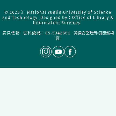
© 2025 》 National Yunlin University of Science
and Technology Designed by：Office of Library &
Information Services
意見信箱
雲科總機：05-5342601
資通安全政策(另開新視
窗)