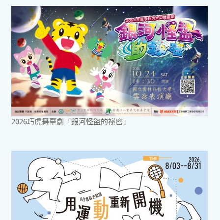
2026巧虎舞臺劇「銀河怪盜的祕密」