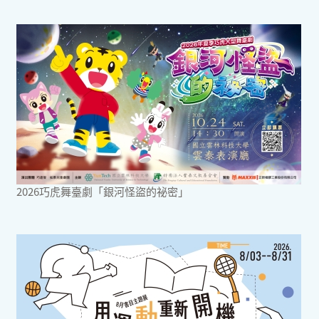
2026巧虎舞臺劇「銀河怪盜的祕密」