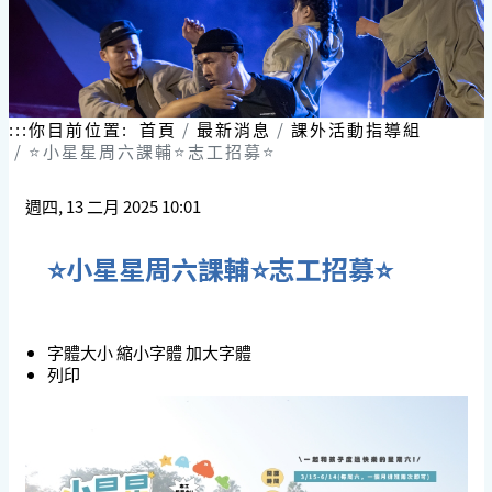
:::
你目前位置:
首頁
最新消息
課外活動指導組
⭐小星星周六課輔⭐志工招募⭐
週四, 13 二月 2025 10:01
⭐小星星周六課輔⭐志工招募⭐
字體大小
縮小字體
加大字體
列印